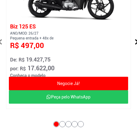
Biz 125 ES
ANO/MOD: 26/27
Pequena entrada + 48x de
R$ 497,00
19.427,75
De: R$
17.622,00
por: R$
Conheça o modelo
Negocie Já!
Peça pelo WhatsApp