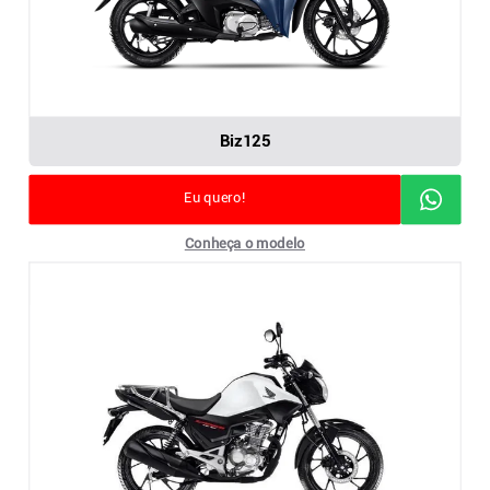
Biz125
Eu quero!
Conheça o modelo