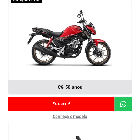
CG 50 anos
Eu quero!
Conheça o modelo