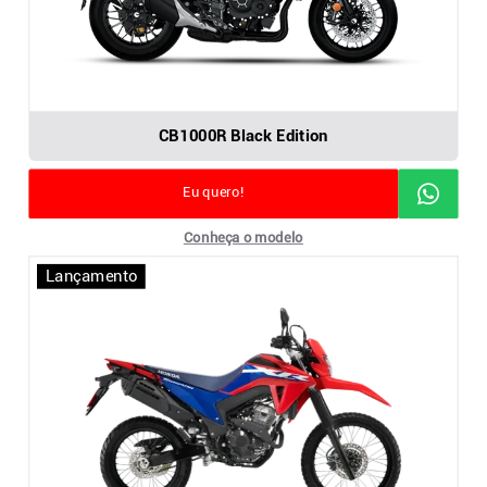
CB1000R Black Edition
Eu quero!
Conheça o modelo
Lançamento