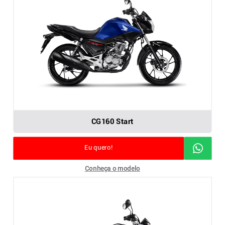
CG160 Start
Eu quero!
Conheça o modelo