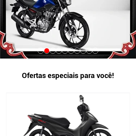
Ofertas especiais para você!